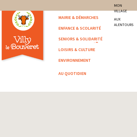
site officiel de la commune
MON
VILLAGE
Villy-le-Bouveret
MAIRIE & DÉMARCHES
AUX
ALENTOURS
ENFANCE & SCOLARITÉ
SENIORS & SOLIDARITÉ
LOISIRS & CULTURE
ENVIRONNEMENT
AU QUOTIDIEN