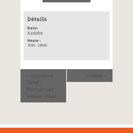
Détails
Date:
4 octobre
Heure :
7h00 - 19h00
Navigation
«
Exposition
Cinébus
»
évènement
Gimel :
Portrait des
années folles