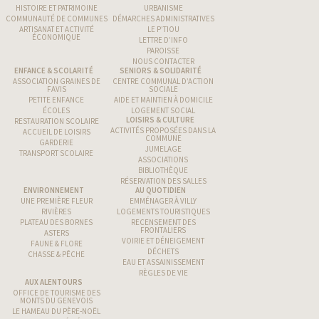
HISTOIRE ET PATRIMOINE
URBANISME
COMMUNAUTÉ DE COMMUNES
DÉMARCHES ADMINISTRATIVES
ARTISANAT ET ACTIVITÉ
LE P’TIOU
ÉCONOMIQUE
LETTRE D’INFO
PAROISSE
NOUS CONTACTER
ENFANCE & SCOLARITÉ
SENIORS & SOLIDARITÉ
ASSOCIATION GRAINES DE
CENTRE COMMUNAL D’ACTION
FAVIS
SOCIALE
PETITE ENFANCE
AIDE ET MAINTIEN À DOMICILE
ÉCOLES
LOGEMENT SOCIAL
LOISIRS & CULTURE
RESTAURATION SCOLAIRE
ACTIVITÉS PROPOSÉES DANS LA
ACCUEIL DE LOISIRS
COMMUNE
GARDERIE
JUMELAGE
TRANSPORT SCOLAIRE
ASSOCIATIONS
BIBLIOTHÈQUE
RÉSERVATION DES SALLES
ENVIRONNEMENT
AU QUOTIDIEN
UNE PREMIÈRE FLEUR
EMMÉNAGER À VILLY
RIVIÈRES
LOGEMENTS TOURISTIQUES
PLATEAU DES BORNES
RECENSEMENT DES
FRONTALIERS
ASTERS
VOIRIE ET DÉNEIGEMENT
FAUNE & FLORE
DÉCHETS
CHASSE & PÊCHE
EAU ET ASSAINISSEMENT
RÈGLES DE VIE
AUX ALENTOURS
OFFICE DE TOURISME DES
MONTS DU GENEVOIS
LE HAMEAU DU PÈRE-NOËL