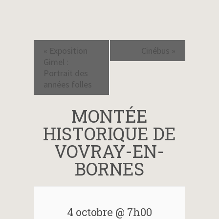
Navigation
«
Exposition
Cinébus
»
évènement
Gimel :
Portrait des
années folles
MONTÉE
HISTORIQUE DE
VOVRAY-EN-
BORNES
4 octobre @ 7h00