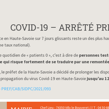
COVID-19 – ARRÊTÉ P
ce en Haute-Savoie sur 7 jours glissants reste un des plus h
me taux national).
 quotidien de « patients 0 », c’est à dire de
personnes test
e qui risque fortement de
se traduir
e
par une remontée 
 le préfet de la Haute-Savoie a décidé de prolonger les dispo
la propagation du virus Covid-19 en Haute-Savoie
jusqu’au 1
é
PREF/CAB/SIDPC/2021/093
Chef Lieu - 74350 Villy le Bouveret /// T : 04 50 68