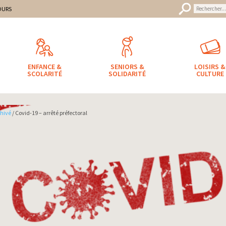
uveret
mune
OURS
ENFANCE &
SENIORS &
LOISIRS &
SCOLARITÉ
SOLIDARITÉ
CULTURE
hivé
/ Covid-19 – arrêté préfectoral