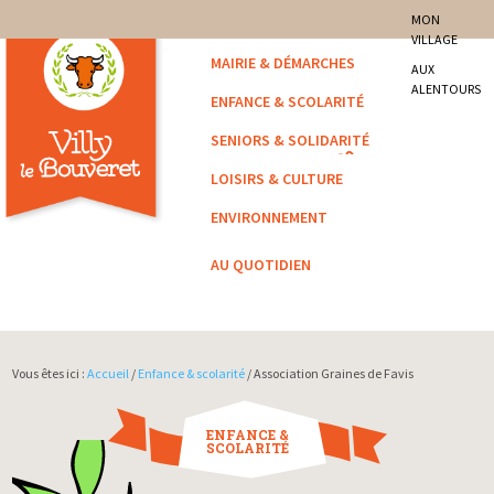
site officiel de la commune
MON
VILLAGE
Villy-le-Bouveret
MAIRIE & DÉMARCHES
AUX
ALENTOURS
ENFANCE & SCOLARITÉ
SENIORS & SOLIDARITÉ
LOISIRS & CULTURE
ENVIRONNEMENT
AU QUOTIDIEN
Vous êtes ici :
Accueil
/
Enfance & scolarité
/ Association Graines de Favis
ENFANCE &
SCOLARITÉ