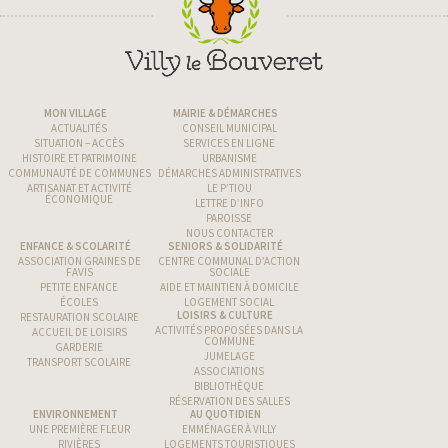
MON VILLAGE
MAIRIE & DÉMARCHES
ACTUALITÉS
CONSEIL MUNICIPAL
SITUATION – ACCÈS
SERVICES EN LIGNE
HISTOIRE ET PATRIMOINE
URBANISME
COMMUNAUTÉ DE COMMUNES
DÉMARCHES ADMINISTRATIVES
ARTISANAT ET ACTIVITÉ
LE P’TIOU
ÉCONOMIQUE
LETTRE D’INFO
PAROISSE
NOUS CONTACTER
ENFANCE & SCOLARITÉ
SENIORS & SOLIDARITÉ
ASSOCIATION GRAINES DE
CENTRE COMMUNAL D’ACTION
FAVIS
SOCIALE
PETITE ENFANCE
AIDE ET MAINTIEN À DOMICILE
ÉCOLES
LOGEMENT SOCIAL
LOISIRS & CULTURE
RESTAURATION SCOLAIRE
ACTIVITÉS PROPOSÉES DANS LA
ACCUEIL DE LOISIRS
COMMUNE
GARDERIE
JUMELAGE
TRANSPORT SCOLAIRE
ASSOCIATIONS
BIBLIOTHÈQUE
RÉSERVATION DES SALLES
ENVIRONNEMENT
AU QUOTIDIEN
UNE PREMIÈRE FLEUR
EMMÉNAGER À VILLY
RIVIÈRES
LOGEMENTS TOURISTIQUES