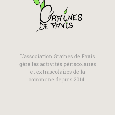
L’association Graines de Favis
gère les activités périscolaires
et extrascolaires de la
commune depuis 2014.