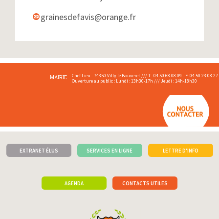
grainesdefavis@orange.fr
Chef Lieu - 74350 Villy le Bouveret /// T : 04 50 68 08 09 - F: 04 50 23 08 27
MAIRIE
Ouverture au public : Lundi : 13h30-17h /// Jeudi : 14h-18h30
EXTRANET ÉLUS
SERVICES EN LIGNE
LETTRE D'INFO
AGENDA
CONTACTS UTILES