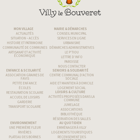
MON VILLAGE
MAIRIE & DÉMARCHES
ACTUALITÉS
CONSEIL MUNICIPAL
SITUATION – ACCÈS
SERVICES EN LIGNE
HISTOIRE ET PATRIMOINE
URBANISME
COMMUNAUTÉ DE COMMUNES
DÉMARCHES ADMINISTRATIVES
ARTISANAT ET ACTIVITÉ
LE P’TIOU
ÉCONOMIQUE
LETTRE D’INFO
PAROISSE
NOUS CONTACTER
ENFANCE & SCOLARITÉ
SENIORS & SOLIDARITÉ
ASSOCIATION GRAINES DE
CENTRE COMMUNAL D’ACTION
FAVIS
SOCIALE
PETITE ENFANCE
AIDE ET MAINTIEN À DOMICILE
ÉCOLES
LOGEMENT SOCIAL
LOISIRS & CULTURE
RESTAURATION SCOLAIRE
ACTIVITÉS PROPOSÉES DANS LA
ACCUEIL DE LOISIRS
COMMUNE
GARDERIE
JUMELAGE
TRANSPORT SCOLAIRE
ASSOCIATIONS
BIBLIOTHÈQUE
RÉSERVATION DES SALLES
ENVIRONNEMENT
AU QUOTIDIEN
UNE PREMIÈRE FLEUR
EMMÉNAGER À VILLY
RIVIÈRES
LOGEMENTS TOURISTIQUES
PLATEAU DES BORNES
RECENSEMENT DES