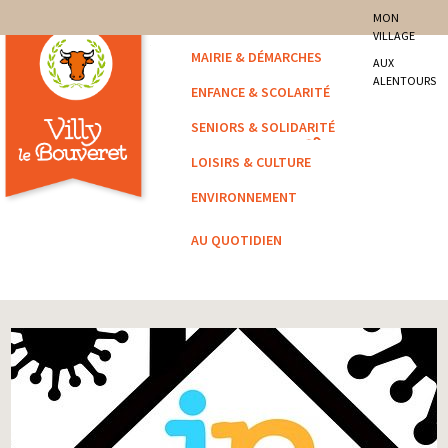
site officiel de la commune
MON
VILLAGE
Villy-le-Bouveret
MAIRIE & DÉMARCHES
AUX
ALENTOURS
ENFANCE & SCOLARITÉ
SENIORS & SOLIDARITÉ
LOISIRS & CULTURE
ENVIRONNEMENT
AU QUOTIDIEN
Vous êtes ici :
Accueil
/
Archivé
/ Allègement du confinement