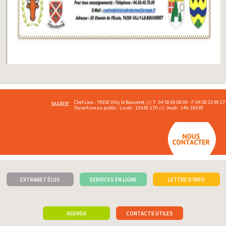
Chef Lieu - 74350 Villy le Bouveret /// T : 04 50 68 08 09 - F: 04 50 23 08 27
MAIRIE
Ouverture au public : Lundi : 13h30-17h /// Jeudi : 14h-18h30
EXTRANET ÉLUS
SERVICES EN LIGNE
LETTRE D'INFO
AGENDA
CONTACTS UTILES