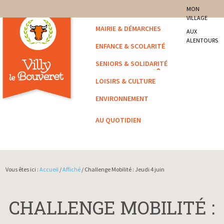
site officiel de la commune
MON
VILLAGE
Villy-le-Bouveret
MAIRIE & DÉMARCHES
AUX
ALENTOURS
ENFANCE & SCOLARITÉ
SENIORS & SOLIDARITÉ
LOISIRS & CULTURE
ENVIRONNEMENT
AU QUOTIDIEN
Vous êtes ici :
Accueil
/
Affiché
/ Challenge Mobilité : Jeudi 4 juin
CHALLENGE MOBILITÉ :