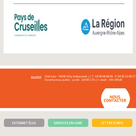
Chef Lieu - 74350 Villy le Bouveret /// T : 04 50 68 08 09 - F: 04 50 23 08 27
MAIRIE
Ouverture au public : Lundi : 13h30-17h /// Jeudi : 14h-18h30
EXTRANET ÉLUS
SERVICES EN LIGNE
LETTRE D'INFO