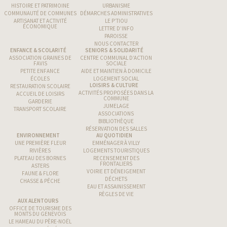
HISTOIRE ET PATRIMOINE
URBANISME
COMMUNAUTÉ DE COMMUNES
DÉMARCHES ADMINISTRATIVES
ARTISANAT ET ACTIVITÉ
LE P’TIOU
ÉCONOMIQUE
LETTRE D’INFO
PAROISSE
NOUS CONTACTER
ENFANCE & SCOLARITÉ
SENIORS & SOLIDARITÉ
ASSOCIATION GRAINES DE
CENTRE COMMUNAL D’ACTION
FAVIS
SOCIALE
PETITE ENFANCE
AIDE ET MAINTIEN À DOMICILE
ÉCOLES
LOGEMENT SOCIAL
LOISIRS & CULTURE
RESTAURATION SCOLAIRE
ACTIVITÉS PROPOSÉES DANS LA
ACCUEIL DE LOISIRS
COMMUNE
GARDERIE
JUMELAGE
TRANSPORT SCOLAIRE
ASSOCIATIONS
BIBLIOTHÈQUE
RÉSERVATION DES SALLES
ENVIRONNEMENT
AU QUOTIDIEN
UNE PREMIÈRE FLEUR
EMMÉNAGER À VILLY
RIVIÈRES
LOGEMENTS TOURISTIQUES
PLATEAU DES BORNES
RECENSEMENT DES
FRONTALIERS
ASTERS
VOIRIE ET DÉNEIGEMENT
FAUNE & FLORE
DÉCHETS
CHASSE & PÊCHE
EAU ET ASSAINISSEMENT
RÈGLES DE VIE
AUX ALENTOURS
OFFICE DE TOURISME DES
MONTS DU GENEVOIS
LE HAMEAU DU PÈRE-NOËL