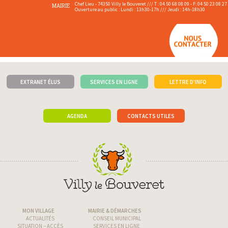
Chef Lieu - 74350 Villy le Bouveret /// T : 04 50 68 08 09 - F: 04 50 23 08 27
MAIRIE
Ouverture au public : Lundi : 13h30-17h /// Jeudi : 14h-18h30
EXTRANET ÉLUS
SERVICES EN LIGNE
LETTRE D'INFO
AGENDA
CONTACTS UTILES
MON VILLAGE
MAIRIE & DÉMARCHES
ACTUALITÉS
CONSEIL MUNICIPAL
SITUATION – ACCÈS
SERVICES EN LIGNE