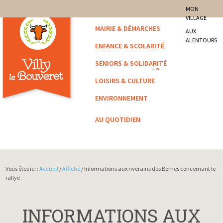
site officiel de la commune
MON
VILLAGE
Villy-le-Bouveret
MAIRIE & DÉMARCHES
AUX
ALENTOURS
ENFANCE & SCOLARITÉ
SENIORS & SOLIDARITÉ
LOISIRS & CULTURE
ENVIRONNEMENT
AU QUOTIDIEN
Vous êtes ici :
Accueil
/
Affiché
/ Informations aux riverains des Bornes concernant le
rallye
INFORMATIONS AUX