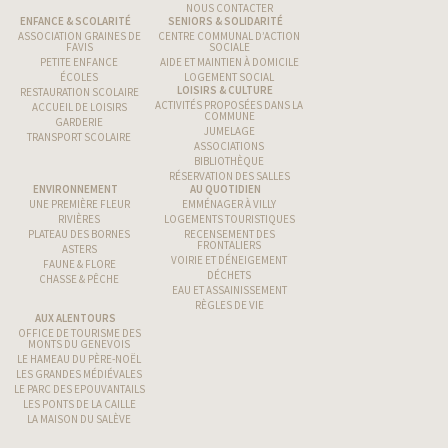
NOUS CONTACTER
ENFANCE & SCOLARITÉ
SENIORS & SOLIDARITÉ
ASSOCIATION GRAINES DE
CENTRE COMMUNAL D’ACTION
FAVIS
SOCIALE
PETITE ENFANCE
AIDE ET MAINTIEN À DOMICILE
ÉCOLES
LOGEMENT SOCIAL
LOISIRS & CULTURE
RESTAURATION SCOLAIRE
ACTIVITÉS PROPOSÉES DANS LA
ACCUEIL DE LOISIRS
COMMUNE
GARDERIE
JUMELAGE
TRANSPORT SCOLAIRE
ASSOCIATIONS
BIBLIOTHÈQUE
RÉSERVATION DES SALLES
ENVIRONNEMENT
AU QUOTIDIEN
UNE PREMIÈRE FLEUR
EMMÉNAGER À VILLY
RIVIÈRES
LOGEMENTS TOURISTIQUES
PLATEAU DES BORNES
RECENSEMENT DES
FRONTALIERS
ASTERS
VOIRIE ET DÉNEIGEMENT
FAUNE & FLORE
DÉCHETS
CHASSE & PÊCHE
EAU ET ASSAINISSEMENT
RÈGLES DE VIE
AUX ALENTOURS
OFFICE DE TOURISME DES
MONTS DU GENEVOIS
LE HAMEAU DU PÈRE-NOËL
LES GRANDES MÉDIÉVALES
LE PARC DES EPOUVANTAILS
LES PONTS DE LA CAILLE
LA MAISON DU SALÈVE