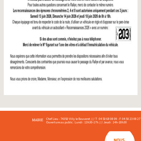
Chef Lieu - 74350 Villy le Bouveret /// T : 04 50 68 08 09 - F: 04 50 23 08 27
MAIRIE
Ouverture au public : Lundi : 13h30-17h /// Jeudi : 14h-18h30