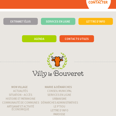
EXTRANET ÉLUS
SERVICES EN LIGNE
LETTRE D'INFO
AGENDA
CONTACTS UTILES
MON VILLAGE
MAIRIE & DÉMARCHES
ACTUALITÉS
CONSEIL MUNICIPAL
SITUATION – ACCÈS
SERVICES EN LIGNE
HISTOIRE ET PATRIMOINE
URBANISME
COMMUNAUTÉ DE COMMUNES
DÉMARCHES ADMINISTRATIVES
ARTISANAT ET ACTIVITÉ
LE P’TIOU
ÉCONOMIQUE
LETTRE D’INFO
PAROISSE