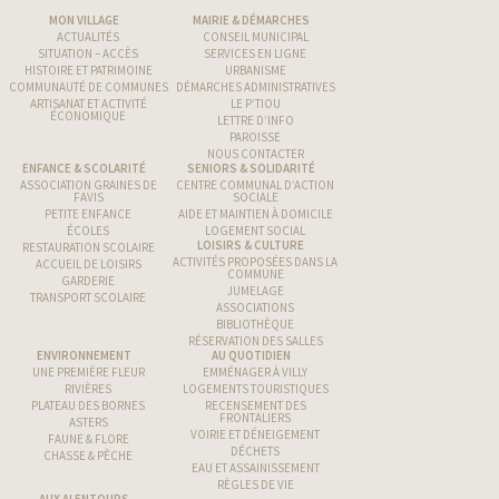
MON VILLAGE
MAIRIE & DÉMARCHES
ACTUALITÉS
CONSEIL MUNICIPAL
SITUATION – ACCÈS
SERVICES EN LIGNE
HISTOIRE ET PATRIMOINE
URBANISME
COMMUNAUTÉ DE COMMUNES
DÉMARCHES ADMINISTRATIVES
ARTISANAT ET ACTIVITÉ
LE P’TIOU
ÉCONOMIQUE
LETTRE D’INFO
PAROISSE
NOUS CONTACTER
ENFANCE & SCOLARITÉ
SENIORS & SOLIDARITÉ
ASSOCIATION GRAINES DE
CENTRE COMMUNAL D’ACTION
FAVIS
SOCIALE
PETITE ENFANCE
AIDE ET MAINTIEN À DOMICILE
ÉCOLES
LOGEMENT SOCIAL
LOISIRS & CULTURE
RESTAURATION SCOLAIRE
ACTIVITÉS PROPOSÉES DANS LA
ACCUEIL DE LOISIRS
COMMUNE
GARDERIE
JUMELAGE
TRANSPORT SCOLAIRE
ASSOCIATIONS
BIBLIOTHÈQUE
RÉSERVATION DES SALLES
ENVIRONNEMENT
AU QUOTIDIEN
UNE PREMIÈRE FLEUR
EMMÉNAGER À VILLY
RIVIÈRES
LOGEMENTS TOURISTIQUES
PLATEAU DES BORNES
RECENSEMENT DES
FRONTALIERS
ASTERS
VOIRIE ET DÉNEIGEMENT
FAUNE & FLORE
DÉCHETS
CHASSE & PÊCHE
EAU ET ASSAINISSEMENT
RÈGLES DE VIE