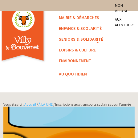
site officiel de la commune
MON
VILLAGE
Villy-le-Bouveret
MAIRIE & DÉMARCHES
AUX
ALENTOURS
ENFANCE & SCOLARITÉ
SENIORS & SOLIDARITÉ
LOISIRS & CULTURE
ENVIRONNEMENT
AU QUOTIDIEN
Vous êtes ici :
Accueil
/
À LA UNE
/ Inscriptions aux transports scolaires pour l’année
2026/2027