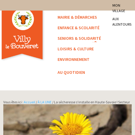
site officiel de la commune
MON
VILLAGE
Villy-le-Bouveret
MAIRIE & DÉMARCHES
AUX
ALENTOURS
ENFANCE & SCOLARITÉ
SENIORS & SOLIDARITÉ
LOISIRS & CULTURE
ENVIRONNEMENT
AU QUOTIDIEN
Vous êtes ici :
Accueil
/
À LA UNE
/ La sécheresse s’installe en Haute-Savoie ! Secteur
des Usses : niveau 3/4