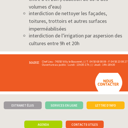
volumes d’eau)
interdiction de nettoyer les façades,
toitures, trottoirs et autres surfaces
imperméabilisées
interdiction de l’irrigation par aspersion des
cultures entre 9h et 20h
Chef Lieu - 74350 Villy le Bouveret /// T : 04 50 68 08 09 - F: 04 50 23 08 27
MAIRIE
Ouverture au public : Lundi : 13h30-17h /// Jeudi : 14h-18h30
EXTRANET ÉLUS
SERVICES EN LIGNE
LETTRE D'INFO
AGENDA
CONTACTS UTILES