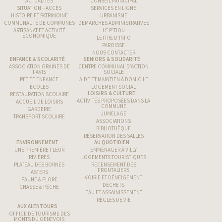
ACTUALITÉS
CONSEIL MUNICIPAL
SITUATION – ACCÈS
SERVICES EN LIGNE
HISTOIRE ET PATRIMOINE
URBANISME
COMMUNAUTÉ DE COMMUNES
DÉMARCHES ADMINISTRATIVES
ARTISANAT ET ACTIVITÉ
LE P’TIOU
ÉCONOMIQUE
LETTRE D’INFO
PAROISSE
NOUS CONTACTER
ENFANCE & SCOLARITÉ
SENIORS & SOLIDARITÉ
ASSOCIATION GRAINES DE
CENTRE COMMUNAL D’ACTION
FAVIS
SOCIALE
PETITE ENFANCE
AIDE ET MAINTIEN À DOMICILE
ÉCOLES
LOGEMENT SOCIAL
LOISIRS & CULTURE
RESTAURATION SCOLAIRE
ACTIVITÉS PROPOSÉES DANS LA
ACCUEIL DE LOISIRS
COMMUNE
GARDERIE
JUMELAGE
TRANSPORT SCOLAIRE
ASSOCIATIONS
BIBLIOTHÈQUE
RÉSERVATION DES SALLES
ENVIRONNEMENT
AU QUOTIDIEN
UNE PREMIÈRE FLEUR
EMMÉNAGER À VILLY
RIVIÈRES
LOGEMENTS TOURISTIQUES
PLATEAU DES BORNES
RECENSEMENT DES
FRONTALIERS
ASTERS
VOIRIE ET DÉNEIGEMENT
FAUNE & FLORE
DÉCHETS
CHASSE & PÊCHE
EAU ET ASSAINISSEMENT
RÈGLES DE VIE
AUX ALENTOURS
OFFICE DE TOURISME DES
MONTS DU GENEVOIS