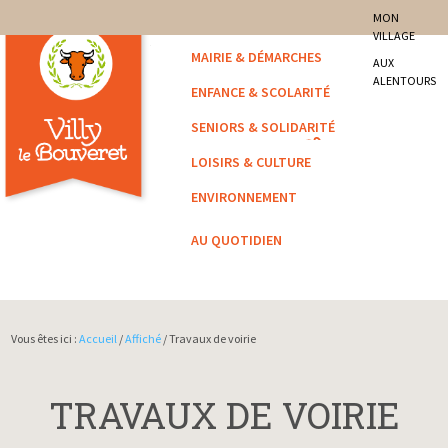
site officiel de la commune
MON
VILLAGE
Villy-le-Bouveret
MAIRIE & DÉMARCHES
AUX
ALENTOURS
ENFANCE & SCOLARITÉ
SENIORS & SOLIDARITÉ
LOISIRS & CULTURE
ENVIRONNEMENT
AU QUOTIDIEN
Vous êtes ici :
Accueil
/
Affiché
/ Travaux de voirie
TRAVAUX DE VOIRIE