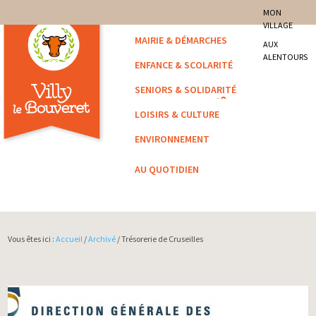
site officiel de la commune
MON
VILLAGE
Villy-le-Bouveret
MAIRIE & DÉMARCHES
AUX
ALENTOURS
ENFANCE & SCOLARITÉ
SENIORS & SOLIDARITÉ
LOISIRS & CULTURE
ENVIRONNEMENT
AU QUOTIDIEN
Vous êtes ici :
Accueil
/
Archivé
/ Trésorerie de Cruseilles