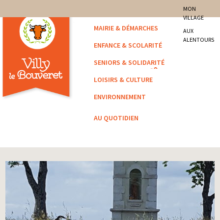
site officiel de la commune
MON
VILLAGE
Villy-le-Bouveret
MAIRIE & DÉMARCHES
AUX
ALENTOURS
ENFANCE & SCOLARITÉ
SENIORS & SOLIDARITÉ
LOISIRS & CULTURE
ENVIRONNEMENT
AU QUOTIDIEN
Vous êtes ici :
Accueil
/
Affiché
/ Utilisation des drones de loisirs