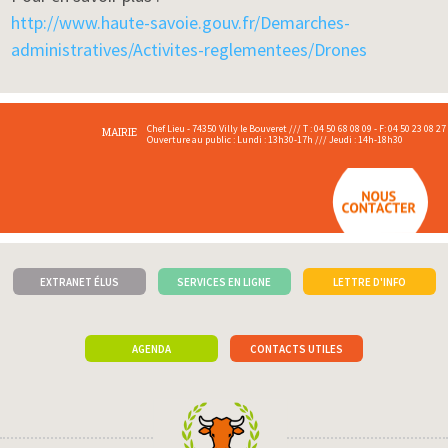
http://www.haute-savoie.gouv.fr/Demarches-
administratives/Activites-reglementees/Drones
Chef Lieu - 74350 Villy le Bouveret /// T : 04 50 68 08 09 - F: 04 50 23 08 27
MAIRIE
Ouverture au public : Lundi : 13h30-17h /// Jeudi : 14h-18h30
EXTRANET ÉLUS
SERVICES EN LIGNE
LETTRE D'INFO
AGENDA
CONTACTS UTILES