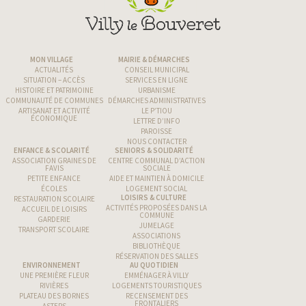
MON VILLAGE
MAIRIE & DÉMARCHES
ACTUALITÉS
CONSEIL MUNICIPAL
SITUATION – ACCÈS
SERVICES EN LIGNE
HISTOIRE ET PATRIMOINE
URBANISME
COMMUNAUTÉ DE COMMUNES
DÉMARCHES ADMINISTRATIVES
ARTISANAT ET ACTIVITÉ
LE P’TIOU
ÉCONOMIQUE
LETTRE D’INFO
PAROISSE
NOUS CONTACTER
ENFANCE & SCOLARITÉ
SENIORS & SOLIDARITÉ
ASSOCIATION GRAINES DE
CENTRE COMMUNAL D’ACTION
FAVIS
SOCIALE
PETITE ENFANCE
AIDE ET MAINTIEN À DOMICILE
ÉCOLES
LOGEMENT SOCIAL
LOISIRS & CULTURE
RESTAURATION SCOLAIRE
ACTIVITÉS PROPOSÉES DANS LA
ACCUEIL DE LOISIRS
COMMUNE
GARDERIE
JUMELAGE
TRANSPORT SCOLAIRE
ASSOCIATIONS
BIBLIOTHÈQUE
RÉSERVATION DES SALLES
ENVIRONNEMENT
AU QUOTIDIEN
UNE PREMIÈRE FLEUR
EMMÉNAGER À VILLY
RIVIÈRES
LOGEMENTS TOURISTIQUES
PLATEAU DES BORNES
RECENSEMENT DES
FRONTALIERS
ASTERS