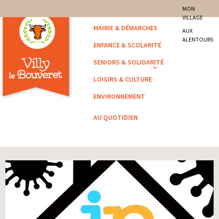
site officiel de la commune
MON
VILLAGE
Villy-le-Bouveret
MAIRIE & DÉMARCHES
AUX
ALENTOURS
ENFANCE & SCOLARITÉ
SENIORS & SOLIDARITÉ
LOISIRS & CULTURE
ENVIRONNEMENT
AU QUOTIDIEN
Vous êtes ici :
Accueil
/
Archivé
/ Allègement du confinement