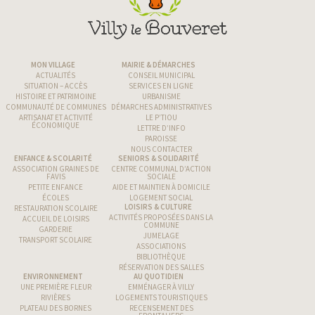
MON VILLAGE
MAIRIE & DÉMARCHES
ACTUALITÉS
CONSEIL MUNICIPAL
SITUATION – ACCÈS
SERVICES EN LIGNE
HISTOIRE ET PATRIMOINE
URBANISME
COMMUNAUTÉ DE COMMUNES
DÉMARCHES ADMINISTRATIVES
ARTISANAT ET ACTIVITÉ
LE P’TIOU
ÉCONOMIQUE
LETTRE D’INFO
PAROISSE
NOUS CONTACTER
ENFANCE & SCOLARITÉ
SENIORS & SOLIDARITÉ
ASSOCIATION GRAINES DE
CENTRE COMMUNAL D’ACTION
FAVIS
SOCIALE
PETITE ENFANCE
AIDE ET MAINTIEN À DOMICILE
ÉCOLES
LOGEMENT SOCIAL
LOISIRS & CULTURE
RESTAURATION SCOLAIRE
ACTIVITÉS PROPOSÉES DANS LA
ACCUEIL DE LOISIRS
COMMUNE
GARDERIE
JUMELAGE
TRANSPORT SCOLAIRE
ASSOCIATIONS
BIBLIOTHÈQUE
RÉSERVATION DES SALLES
ENVIRONNEMENT
AU QUOTIDIEN
UNE PREMIÈRE FLEUR
EMMÉNAGER À VILLY
RIVIÈRES
LOGEMENTS TOURISTIQUES
PLATEAU DES BORNES
RECENSEMENT DES