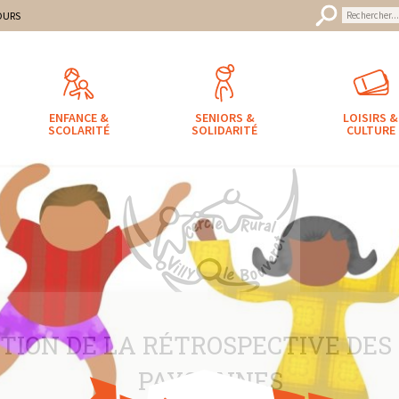
uveret
mune
OURS
ENFANCE &
SENIORS &
LOISIRS &
SCOLARITÉ
SOLIDARITÉ
CULTURE
TION DE LA RÉTROSPECTIVE DES 
PAYSANNES