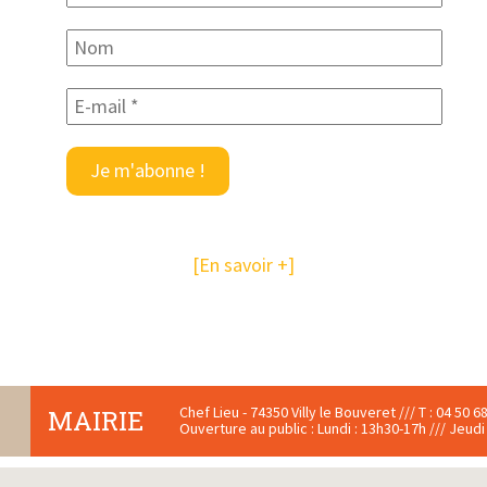
[En savoir +]
Chef Lieu - 74350 Villy le Bouveret /// T : 04 50 68
MAIRIE
Ouverture au public : Lundi : 13h30-17h /// Jeudi