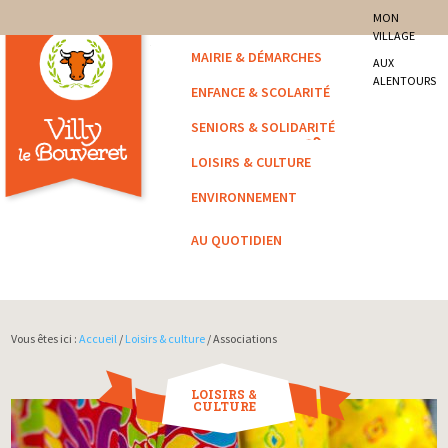
site officiel de la commune
MON
VILLAGE
Villy-le-Bouveret
MAIRIE & DÉMARCHES
AUX
ALENTOURS
ENFANCE & SCOLARITÉ
SENIORS & SOLIDARITÉ
LOISIRS & CULTURE
ENVIRONNEMENT
AU QUOTIDIEN
Vous êtes ici :
Accueil
/
Loisirs & culture
/ Associations
LOISIRS &
CULTURE