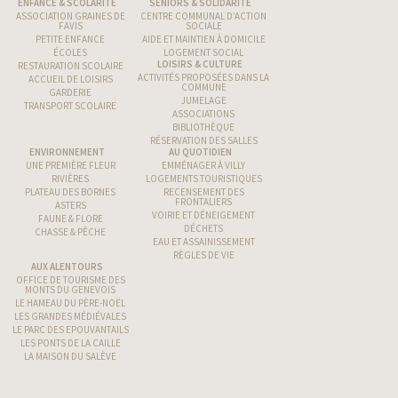
ENFANCE & SCOLARITÉ
SENIORS & SOLIDARITÉ
ASSOCIATION GRAINES DE
CENTRE COMMUNAL D’ACTION
FAVIS
SOCIALE
PETITE ENFANCE
AIDE ET MAINTIEN À DOMICILE
ÉCOLES
LOGEMENT SOCIAL
LOISIRS & CULTURE
RESTAURATION SCOLAIRE
ACTIVITÉS PROPOSÉES DANS LA
ACCUEIL DE LOISIRS
COMMUNE
GARDERIE
JUMELAGE
TRANSPORT SCOLAIRE
ASSOCIATIONS
BIBLIOTHÈQUE
RÉSERVATION DES SALLES
ENVIRONNEMENT
AU QUOTIDIEN
UNE PREMIÈRE FLEUR
EMMÉNAGER À VILLY
RIVIÈRES
LOGEMENTS TOURISTIQUES
PLATEAU DES BORNES
RECENSEMENT DES
FRONTALIERS
ASTERS
VOIRIE ET DÉNEIGEMENT
FAUNE & FLORE
DÉCHETS
CHASSE & PÊCHE
EAU ET ASSAINISSEMENT
RÈGLES DE VIE
AUX ALENTOURS
OFFICE DE TOURISME DES
MONTS DU GENEVOIS
LE HAMEAU DU PÈRE-NOËL
LES GRANDES MÉDIÉVALES
LE PARC DES EPOUVANTAILS
LES PONTS DE LA CAILLE
LA MAISON DU SALÈVE