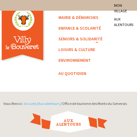
site officiel de la commune
MON
VILLAGE
Villy-le-Bouveret
MAIRIE & DÉMARCHES
AUX
ALENTOURS
ENFANCE & SCOLARITÉ
SENIORS & SOLIDARITÉ
LOISIRS & CULTURE
ENVIRONNEMENT
AU QUOTIDIEN
Vous êtes ici :
Accueil
/
Aux alentours
/ Office de tourisme des Monts du Genevois
AUX
ALENTOURS