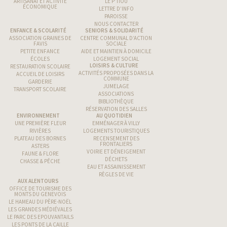
ARTISANAT ET ACTIVITÉ
LE P’TIOU
ÉCONOMIQUE
LETTRE D’INFO
PAROISSE
NOUS CONTACTER
ENFANCE & SCOLARITÉ
SENIORS & SOLIDARITÉ
ASSOCIATION GRAINES DE
CENTRE COMMUNAL D’ACTION
FAVIS
SOCIALE
PETITE ENFANCE
AIDE ET MAINTIEN À DOMICILE
ÉCOLES
LOGEMENT SOCIAL
LOISIRS & CULTURE
RESTAURATION SCOLAIRE
ACTIVITÉS PROPOSÉES DANS LA
ACCUEIL DE LOISIRS
COMMUNE
GARDERIE
JUMELAGE
TRANSPORT SCOLAIRE
ASSOCIATIONS
BIBLIOTHÈQUE
RÉSERVATION DES SALLES
ENVIRONNEMENT
AU QUOTIDIEN
UNE PREMIÈRE FLEUR
EMMÉNAGER À VILLY
RIVIÈRES
LOGEMENTS TOURISTIQUES
PLATEAU DES BORNES
RECENSEMENT DES
FRONTALIERS
ASTERS
VOIRIE ET DÉNEIGEMENT
FAUNE & FLORE
DÉCHETS
CHASSE & PÊCHE
EAU ET ASSAINISSEMENT
RÈGLES DE VIE
AUX ALENTOURS
OFFICE DE TOURISME DES
MONTS DU GENEVOIS
LE HAMEAU DU PÈRE-NOËL
LES GRANDES MÉDIÉVALES
LE PARC DES EPOUVANTAILS
LES PONTS DE LA CAILLE