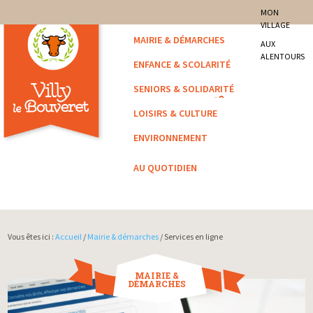
site officiel de la commune
MON
VILLAGE
Villy-le-Bouveret
MAIRIE & DÉMARCHES
AUX
ALENTOURS
ENFANCE & SCOLARITÉ
SENIORS & SOLIDARITÉ
LOISIRS & CULTURE
ENVIRONNEMENT
AU QUOTIDIEN
Vous êtes ici :
Accueil
/
Mairie & démarches
/ Services en ligne
MAIRIE &
DÉMARCHES