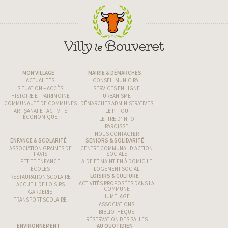
un
garage en Haute-Savoie
de Cruseilles)
Si vous êtes nouvel arrivant , vous pouvez retrouver
Téléphone au volant : un retrait de permis
192, Route de l’Usine 74350
toutes les informations
sur la démarche à suivre dans
possible
Cruseilles
le
guide explicatif
.
04. 50.66.76.40 ou 04.50.32.10.33
MON VILLAGE
MAIRIE & DÉMARCHES
ACTUALITÉS
CONSEIL MUNICIPAL
mairie@cruseilles.fr
SITUATION – ACCÈS
SERVICES EN LIGNE
HISTOIRE ET PATRIMOINE
URBANISME
COMMUNAUTÉ DE COMMUNES
DÉMARCHES ADMINISTRATIVES
ARTISANAT ET ACTIVITÉ
LE P’TIOU
ÉCONOMIQUE
LETTRE D’INFO
PAROISSE
guide pratique
NOUS CONTACTER
ENFANCE & SCOLARITÉ
SENIORS & SOLIDARITÉ
https://www.service-
ASSOCIATION GRAINES DE
CENTRE COMMUNAL D’ACTION
FAVIS
SOCIALE
public.fr/particuliers/vosdroits/R39696
https://www.legipermis.com/infractions/telephon
PETITE ENFANCE
AIDE ET MAINTIEN À DOMICILE
ÉCOLES
LOGEMENT SOCIAL
au-volant.html
LOISIRS & CULTURE
RESTAURATION SCOLAIRE
ANTS Chaine
ACTIVITÉS PROPOSÉES DANS LA
ACCUEIL DE LOISIRS
COMMUNE
GARDERIE
Voir aussi :
JUMELAGE
TRANSPORT SCOLAIRE
ASSOCIATIONS
BIBLIOTHÈQUE
Barème des infractions au Code de la
RÉSERVATION DES SALLES
ENVIRONNEMENT
AU QUOTIDIEN