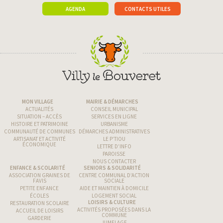
AGENDA
CONTACTS UTILES
MON VILLAGE
MAIRIE & DÉMARCHES
ACTUALITÉS
CONSEIL MUNICIPAL
SITUATION – ACCÈS
SERVICES EN LIGNE
HISTOIRE ET PATRIMOINE
URBANISME
COMMUNAUTÉ DE COMMUNES
DÉMARCHES ADMINISTRATIVES
ARTISANAT ET ACTIVITÉ
LE P’TIOU
ÉCONOMIQUE
LETTRE D’INFO
PAROISSE
NOUS CONTACTER
ENFANCE & SCOLARITÉ
SENIORS & SOLIDARITÉ
ASSOCIATION GRAINES DE
CENTRE COMMUNAL D’ACTION
FAVIS
SOCIALE
PETITE ENFANCE
AIDE ET MAINTIEN À DOMICILE
ÉCOLES
LOGEMENT SOCIAL
LOISIRS & CULTURE
RESTAURATION SCOLAIRE
ACTIVITÉS PROPOSÉES DANS LA
ACCUEIL DE LOISIRS
COMMUNE
GARDERIE
JUMELAGE