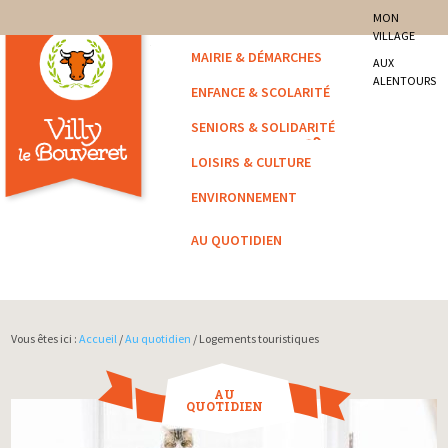
site officiel de la commune
MON
VILLAGE
Villy-le-Bouveret
MAIRIE & DÉMARCHES
AUX
ALENTOURS
ENFANCE & SCOLARITÉ
SENIORS & SOLIDARITÉ
LOISIRS & CULTURE
ENVIRONNEMENT
AU QUOTIDIEN
Vous êtes ici :
Accueil
/
Au quotidien
/ Logements touristiques
AU
QUOTIDIEN