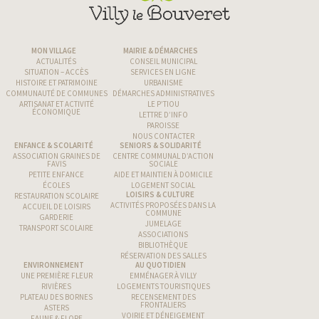
MON VILLAGE
MAIRIE & DÉMARCHES
ACTUALITÉS
CONSEIL MUNICIPAL
SITUATION – ACCÈS
SERVICES EN LIGNE
HISTOIRE ET PATRIMOINE
URBANISME
COMMUNAUTÉ DE COMMUNES
DÉMARCHES ADMINISTRATIVES
ARTISANAT ET ACTIVITÉ
LE P’TIOU
ÉCONOMIQUE
LETTRE D’INFO
PAROISSE
NOUS CONTACTER
ENFANCE & SCOLARITÉ
SENIORS & SOLIDARITÉ
ASSOCIATION GRAINES DE
CENTRE COMMUNAL D’ACTION
FAVIS
SOCIALE
PETITE ENFANCE
AIDE ET MAINTIEN À DOMICILE
ÉCOLES
LOGEMENT SOCIAL
LOISIRS & CULTURE
RESTAURATION SCOLAIRE
ACTIVITÉS PROPOSÉES DANS LA
ACCUEIL DE LOISIRS
COMMUNE
GARDERIE
JUMELAGE
TRANSPORT SCOLAIRE
ASSOCIATIONS
BIBLIOTHÈQUE
RÉSERVATION DES SALLES
ENVIRONNEMENT
AU QUOTIDIEN
UNE PREMIÈRE FLEUR
EMMÉNAGER À VILLY
RIVIÈRES
LOGEMENTS TOURISTIQUES
PLATEAU DES BORNES
RECENSEMENT DES
FRONTALIERS
ASTERS
VOIRIE ET DÉNEIGEMENT
FAUNE & FLORE