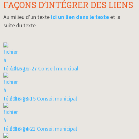
associe mouvements lents, exercices respiratoires et
Animatrices : Patricia et Annabelle
FAÇONS D’INTÉGRER DES LIENS
concentration
Animatrices : Diane et Marie
Au milieu d’un texte
ici un lien dans le texte
et la
suite du texte
2016-01-27 Conseil municipal
2016-03-15 Conseil municipal
2016-04-21 Conseil municipal