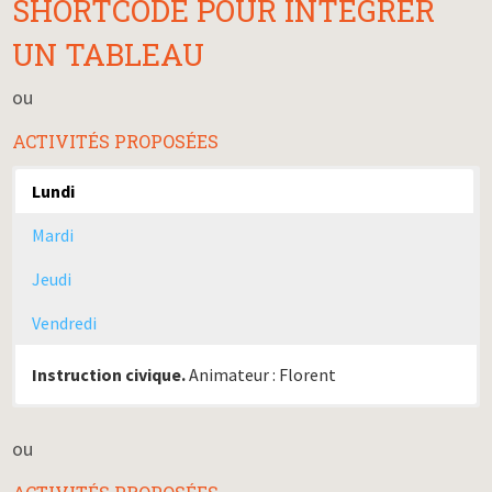
SHORTCODE POUR INTÉGRER
UN TABLEAU
ou
ACTIVITÉS PROPOSÉES
Lundi
Mardi
Jeudi
Vendredi
Instruction civique.
Animateur : Florent
Cirque aérien ou Qi gong.
Cirque au sol.
Aide aux devoirs.
Animatrice : Diane
Animatrices : Patricia et Annabelle
Animatrices : Diane et Marie
ou