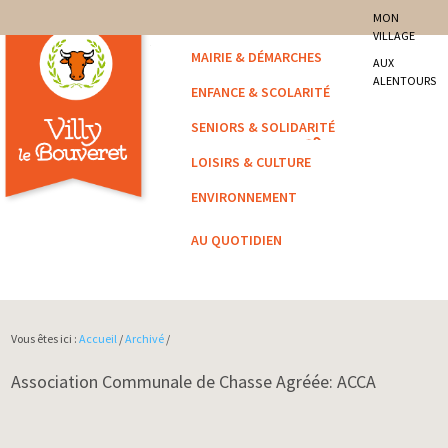
site officiel de la commune
MON
VILLAGE
Villy-le-Bouveret
MAIRIE & DÉMARCHES
AUX
ALENTOURS
ENFANCE & SCOLARITÉ
SENIORS & SOLIDARITÉ
LOISIRS & CULTURE
ENVIRONNEMENT
AU QUOTIDIEN
Vous êtes ici :
Accueil
/
Archivé
/
Association Communale de Chasse Agréée: ACCA