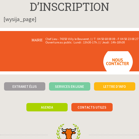
D’INSCRIPTION
[wysija_page]
Chef Lieu - 74350 Villy le Bouveret /// T : 04 50 68 08 09 - F: 04 50 23 08 27
MAIRIE
Ouverture au public : Lundi : 13h30-17h /// Jeudi : 14h-18h30
EXTRANET ÉLUS
SERVICES EN LIGNE
LETTRE D'INFO
AGENDA
CONTACTS UTILES