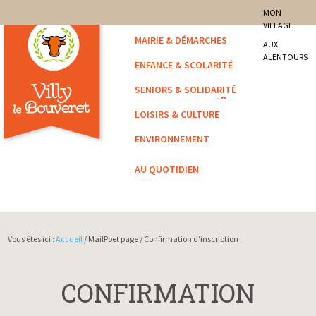
site officiel de la commune
MON
VILLAGE
Villy-le-Bouveret
MAIRIE & DÉMARCHES
AUX
ALENTOURS
ENFANCE & SCOLARITÉ
SENIORS & SOLIDARITÉ
LOISIRS & CULTURE
ENVIRONNEMENT
AU QUOTIDIEN
Vous êtes ici :
Accueil
/ MailPoet page / Confirmation d’inscription
CONFIRMATION