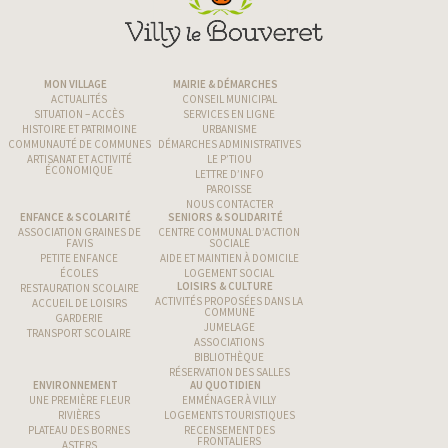
MON VILLAGE
MAIRIE & DÉMARCHES
ACTUALITÉS
CONSEIL MUNICIPAL
SITUATION – ACCÈS
SERVICES EN LIGNE
HISTOIRE ET PATRIMOINE
URBANISME
COMMUNAUTÉ DE COMMUNES
DÉMARCHES ADMINISTRATIVES
ARTISANAT ET ACTIVITÉ
LE P’TIOU
ÉCONOMIQUE
LETTRE D’INFO
PAROISSE
NOUS CONTACTER
ENFANCE & SCOLARITÉ
SENIORS & SOLIDARITÉ
ASSOCIATION GRAINES DE
CENTRE COMMUNAL D’ACTION
FAVIS
SOCIALE
PETITE ENFANCE
AIDE ET MAINTIEN À DOMICILE
ÉCOLES
LOGEMENT SOCIAL
LOISIRS & CULTURE
RESTAURATION SCOLAIRE
ACTIVITÉS PROPOSÉES DANS LA
ACCUEIL DE LOISIRS
COMMUNE
GARDERIE
JUMELAGE
TRANSPORT SCOLAIRE
ASSOCIATIONS
BIBLIOTHÈQUE
RÉSERVATION DES SALLES
ENVIRONNEMENT
AU QUOTIDIEN
UNE PREMIÈRE FLEUR
EMMÉNAGER À VILLY
RIVIÈRES
LOGEMENTS TOURISTIQUES
PLATEAU DES BORNES
RECENSEMENT DES
FRONTALIERS
ASTERS