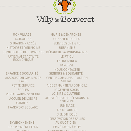
MON VILLAGE
MAIRIE & DÉMARCHES
ACTUALITÉS
CONSEIL MUNICIPAL
SITUATION – ACCÈS
SERVICES EN LIGNE
HISTOIRE ET PATRIMOINE
URBANISME
COMMUNAUTÉ DE COMMUNES
DÉMARCHES ADMINISTRATIVES
ARTISANAT ET ACTIVITÉ
LE P’TIOU
ÉCONOMIQUE
LETTRE D’INFO
PAROISSE
NOUS CONTACTER
ENFANCE & SCOLARITÉ
SENIORS & SOLIDARITÉ
ASSOCIATION GRAINES DE
CENTRE COMMUNAL D’ACTION
FAVIS
SOCIALE
PETITE ENFANCE
AIDE ET MAINTIEN À DOMICILE
ÉCOLES
LOGEMENT SOCIAL
LOISIRS & CULTURE
RESTAURATION SCOLAIRE
ACTIVITÉS PROPOSÉES DANS LA
ACCUEIL DE LOISIRS
COMMUNE
GARDERIE
JUMELAGE
TRANSPORT SCOLAIRE
ASSOCIATIONS
BIBLIOTHÈQUE
RÉSERVATION DES SALLES
ENVIRONNEMENT
AU QUOTIDIEN
UNE PREMIÈRE FLEUR
EMMÉNAGER À VILLY