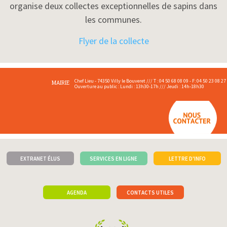
organise deux collectes exceptionnelles de sapins dans
les communes.
Flyer de la collecte
Chef Lieu - 74350 Villy le Bouveret /// T : 04 50 68 08 09 - F: 04 50 23 08 27
MAIRIE
Ouverture au public : Lundi : 13h30-17h /// Jeudi : 14h-18h30
EXTRANET ÉLUS
SERVICES EN LIGNE
LETTRE D'INFO
AGENDA
CONTACTS UTILES