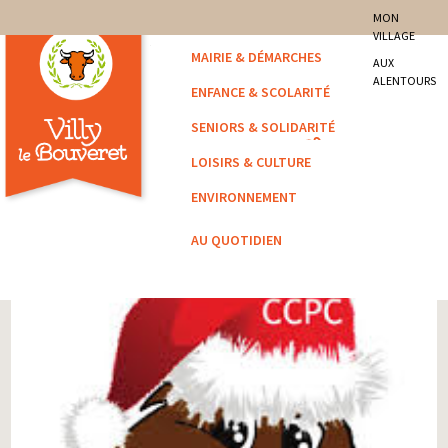
site officiel de la commune
MON
VILLAGE
Villy-le-Bouveret
MAIRIE & DÉMARCHES
AUX
ALENTOURS
ENFANCE & SCOLARITÉ
SENIORS & SOLIDARITÉ
LOISIRS & CULTURE
ENVIRONNEMENT
AU QUOTIDIEN
Vous êtes ici :
Accueil
/
Archivé
/ Collecte de sapin de Noël