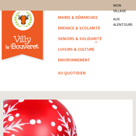
site officiel de la commune
MON
VILLAGE
Villy-le-Bouveret
MAIRIE & DÉMARCHES
AUX
ALENTOURS
ENFANCE & SCOLARITÉ
SENIORS & SOLIDARITÉ
LOISIRS & CULTURE
ENVIRONNEMENT
AU QUOTIDIEN
Vous êtes ici :
Accueil
/
Archivé
/ COLLECTE DES SAPINS ET CARTONS DE NOËL