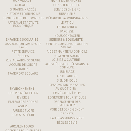
MON VILLAGE
MAIRIE & DÉMARCHES
ACTUALITÉS
CONSEIL MUNICIPAL
SITUATION – ACCÈS
SERVICES EN LIGNE
HISTOIRE ET PATRIMOINE
URBANISME
COMMUNAUTÉ DE COMMUNES
DÉMARCHES ADMINISTRATIVES
ARTISANAT ET ACTIVITÉ
LE P’TIOU
ÉCONOMIQUE
LETTRE D’INFO
PAROISSE
NOUS CONTACTER
ENFANCE & SCOLARITÉ
SENIORS & SOLIDARITÉ
ASSOCIATION GRAINES DE
CENTRE COMMUNAL D’ACTION
FAVIS
SOCIALE
PETITE ENFANCE
AIDE ET MAINTIEN À DOMICILE
ÉCOLES
LOGEMENT SOCIAL
LOISIRS & CULTURE
RESTAURATION SCOLAIRE
ACTIVITÉS PROPOSÉES DANS LA
ACCUEIL DE LOISIRS
COMMUNE
GARDERIE
JUMELAGE
TRANSPORT SCOLAIRE
ASSOCIATIONS
BIBLIOTHÈQUE
RÉSERVATION DES SALLES
ENVIRONNEMENT
AU QUOTIDIEN
UNE PREMIÈRE FLEUR
EMMÉNAGER À VILLY
RIVIÈRES
LOGEMENTS TOURISTIQUES
PLATEAU DES BORNES
RECENSEMENT DES
FRONTALIERS
ASTERS
VOIRIE ET DÉNEIGEMENT
FAUNE & FLORE
DÉCHETS
CHASSE & PÊCHE
EAU ET ASSAINISSEMENT
RÈGLES DE VIE
AUX ALENTOURS
OFFICE DE TOURISME DES