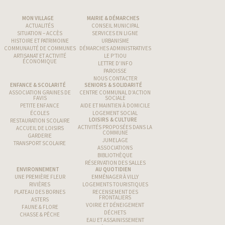
MON VILLAGE
MAIRIE & DÉMARCHES
ACTUALITÉS
CONSEIL MUNICIPAL
SITUATION – ACCÈS
SERVICES EN LIGNE
HISTOIRE ET PATRIMOINE
URBANISME
COMMUNAUTÉ DE COMMUNES
DÉMARCHES ADMINISTRATIVES
ARTISANAT ET ACTIVITÉ
LE P’TIOU
ÉCONOMIQUE
LETTRE D’INFO
PAROISSE
NOUS CONTACTER
ENFANCE & SCOLARITÉ
SENIORS & SOLIDARITÉ
ASSOCIATION GRAINES DE
CENTRE COMMUNAL D’ACTION
FAVIS
SOCIALE
PETITE ENFANCE
AIDE ET MAINTIEN À DOMICILE
ÉCOLES
LOGEMENT SOCIAL
LOISIRS & CULTURE
RESTAURATION SCOLAIRE
ACTIVITÉS PROPOSÉES DANS LA
ACCUEIL DE LOISIRS
COMMUNE
GARDERIE
JUMELAGE
TRANSPORT SCOLAIRE
ASSOCIATIONS
BIBLIOTHÈQUE
RÉSERVATION DES SALLES
ENVIRONNEMENT
AU QUOTIDIEN
UNE PREMIÈRE FLEUR
EMMÉNAGER À VILLY
RIVIÈRES
LOGEMENTS TOURISTIQUES
PLATEAU DES BORNES
RECENSEMENT DES
FRONTALIERS
ASTERS
VOIRIE ET DÉNEIGEMENT
FAUNE & FLORE
DÉCHETS
CHASSE & PÊCHE
EAU ET ASSAINISSEMENT