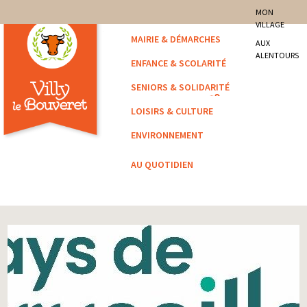
site officiel de la commune
MON
VILLAGE
Villy-le-Bouveret
MAIRIE & DÉMARCHES
AUX
ALENTOURS
ENFANCE & SCOLARITÉ
SENIORS & SOLIDARITÉ
LOISIRS & CULTURE
ENVIRONNEMENT
AU QUOTIDIEN
Vous êtes ici :
Accueil
/
À LA UNE
/ Déchetterie intercommunale : horaires adaptés