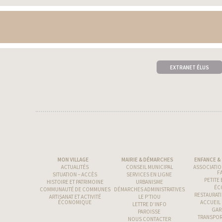
EXTRANET ÉLUS
MON VILLAGE
MAIRIE & DÉMARCHES
ENFANCE &
ACTUALITÉS
CONSEIL MUNICIPAL
ASSOCIATIO
F
SITUATION – ACCÈS
SERVICES EN LIGNE
PETITE
HISTOIRE ET PATRIMOINE
URBANISME
ÉC
COMMUNAUTÉ DE COMMUNES
DÉMARCHES ADMINISTRATIVES
RESTAURAT
ARTISANAT ET ACTIVITÉ
LE P’TIOU
ÉCONOMIQUE
ACCUEIL 
LETTRE D’INFO
GAR
PAROISSE
TRANSPOR
NOUS CONTACTER