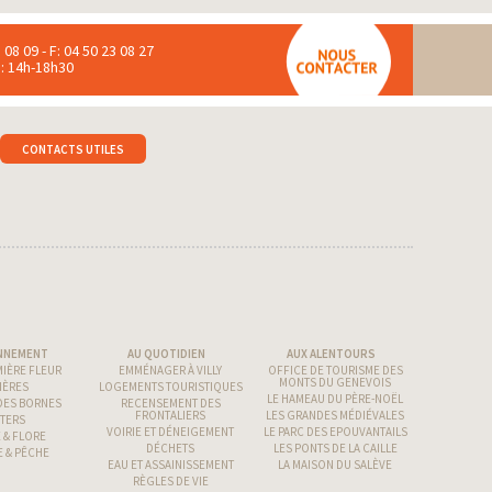
 08 09 - F: 04 50 23 08 27
 : 14h-18h30
CONTACTS UTILES
NNEMENT
AU QUOTIDIEN
AUX ALENTOURS
IÈRE FLEUR
EMMÉNAGER À VILLY
OFFICE DE TOURISME DES
MONTS DU GENEVOIS
IÈRES
LOGEMENTS TOURISTIQUES
LE HAMEAU DU PÈRE-NOËL
DES BORNES
RECENSEMENT DES
FRONTALIERS
LES GRANDES MÉDIÉVALES
TERS
VOIRIE ET DÉNEIGEMENT
LE PARC DES EPOUVANTAILS
 & FLORE
DÉCHETS
LES PONTS DE LA CAILLE
 & PÊCHE
EAU ET ASSAINISSEMENT
LA MAISON DU SALÈVE
RÈGLES DE VIE