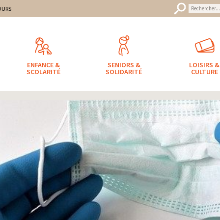
uveret
mune
OURS
ENFANCE &
SENIORS &
LOISIRS &
SCOLARITÉ
SOLIDARITÉ
CULTURE
hivé
/ DÉPISTAGE COVID-19