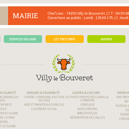
Chef Lieu - 74350 Villy le Bouveret /// T : 04 50 68
MAIRIE
Ouverture au public : Lundi : 13h30-17h /// Jeudi
SERVICES EN LIGNE
LETTRE D'INFO
AGENDA
 SCOLARITÉ
SENIORS & SOLIDARITÉ
LOISIRS & CULTURE
ENVIRO
N GRAINES DE
CENTRE COMMUNAL D’ACTION
ACTIVITÉS PROPOSÉES DANS LA
UNE PREM
AVIS
SOCIALE
COMMUNE
RIV
 ENFANCE
AIDE ET MAINTIEN À DOMICILE
JUMELAGE
PLATEAU 
OLES
LOGEMENT SOCIAL
ASSOCIATIONS
AS
ION SCOLAIRE
BIBLIOTHÈQUE
FAUNE
DE LOISIRS
RÉSERVATION DES SALLES
CHASSE
DERIE
T SCOLAIRE