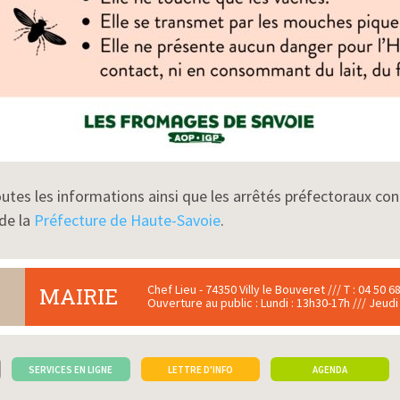
utes les informations ainsi que les arrêtés préfectoraux c
 de la
Préfecture de Haute-Savoie
.
Chef Lieu - 74350 Villy le Bouveret /// T : 04 50 68
MAIRIE
Ouverture au public : Lundi : 13h30-17h /// Jeudi
SERVICES EN LIGNE
LETTRE D'INFO
AGENDA