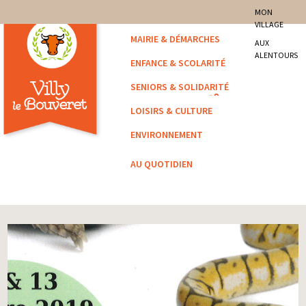
site officiel de la commune
MON
VILLAGE
Villy-le-Bouveret
MAIRIE & DÉMARCHES
AUX
ALENTOURS
ENFANCE & SCOLARITÉ
SENIORS & SOLIDARITÉ
LOISIRS & CULTURE
ENVIRONNEMENT
AU QUOTIDIEN
Vous êtes ici :
Accueil
/
Archivé
/ Exposition de reptiles