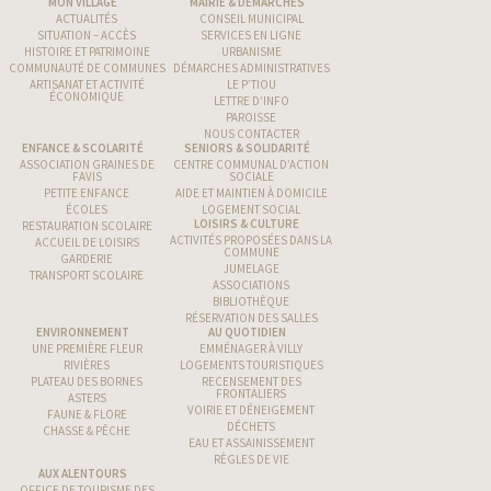
MON VILLAGE
MAIRIE & DÉMARCHES
ACTUALITÉS
CONSEIL MUNICIPAL
SITUATION – ACCÈS
SERVICES EN LIGNE
HISTOIRE ET PATRIMOINE
URBANISME
COMMUNAUTÉ DE COMMUNES
DÉMARCHES ADMINISTRATIVES
ARTISANAT ET ACTIVITÉ
LE P’TIOU
ÉCONOMIQUE
LETTRE D’INFO
PAROISSE
NOUS CONTACTER
ENFANCE & SCOLARITÉ
SENIORS & SOLIDARITÉ
ASSOCIATION GRAINES DE
CENTRE COMMUNAL D’ACTION
FAVIS
SOCIALE
PETITE ENFANCE
AIDE ET MAINTIEN À DOMICILE
ÉCOLES
LOGEMENT SOCIAL
LOISIRS & CULTURE
RESTAURATION SCOLAIRE
ACTIVITÉS PROPOSÉES DANS LA
ACCUEIL DE LOISIRS
COMMUNE
GARDERIE
JUMELAGE
TRANSPORT SCOLAIRE
ASSOCIATIONS
BIBLIOTHÈQUE
RÉSERVATION DES SALLES
ENVIRONNEMENT
AU QUOTIDIEN
UNE PREMIÈRE FLEUR
EMMÉNAGER À VILLY
RIVIÈRES
LOGEMENTS TOURISTIQUES
PLATEAU DES BORNES
RECENSEMENT DES
FRONTALIERS
ASTERS
VOIRIE ET DÉNEIGEMENT
FAUNE & FLORE
DÉCHETS
CHASSE & PÊCHE
EAU ET ASSAINISSEMENT
RÈGLES DE VIE
AUX ALENTOURS
OFFICE DE TOURISME DES