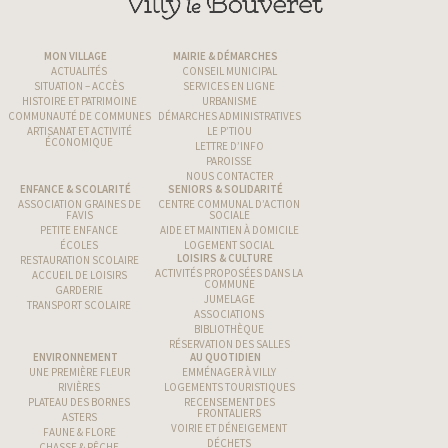
MON VILLAGE
MAIRIE & DÉMARCHES
ACTUALITÉS
CONSEIL MUNICIPAL
SITUATION – ACCÈS
SERVICES EN LIGNE
HISTOIRE ET PATRIMOINE
URBANISME
COMMUNAUTÉ DE COMMUNES
DÉMARCHES ADMINISTRATIVES
ARTISANAT ET ACTIVITÉ
LE P’TIOU
ÉCONOMIQUE
LETTRE D’INFO
PAROISSE
NOUS CONTACTER
ENFANCE & SCOLARITÉ
SENIORS & SOLIDARITÉ
ASSOCIATION GRAINES DE
CENTRE COMMUNAL D’ACTION
FAVIS
SOCIALE
PETITE ENFANCE
AIDE ET MAINTIEN À DOMICILE
ÉCOLES
LOGEMENT SOCIAL
LOISIRS & CULTURE
RESTAURATION SCOLAIRE
ACTIVITÉS PROPOSÉES DANS LA
ACCUEIL DE LOISIRS
COMMUNE
GARDERIE
JUMELAGE
TRANSPORT SCOLAIRE
ASSOCIATIONS
BIBLIOTHÈQUE
RÉSERVATION DES SALLES
ENVIRONNEMENT
AU QUOTIDIEN
UNE PREMIÈRE FLEUR
EMMÉNAGER À VILLY
RIVIÈRES
LOGEMENTS TOURISTIQUES
PLATEAU DES BORNES
RECENSEMENT DES
FRONTALIERS
ASTERS
VOIRIE ET DÉNEIGEMENT
FAUNE & FLORE
DÉCHETS
CHASSE & PÊCHE