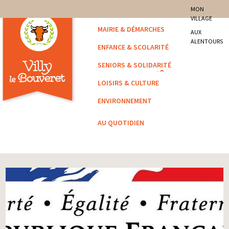
site officiel de la commune
MON
VILLAGE
Villy-le-Bouveret
MAIRIE & DÉMARCHES
AUX
ALENTOURS
ENFANCE & SCOLARITÉ
SENIORS & SOLIDARITÉ
LOISIRS & CULTURE
ENVIRONNEMENT
AU QUOTIDIEN
Vous êtes ici :
Accueil
/
Archivé
/ Info – Consulat générale de France à Genève