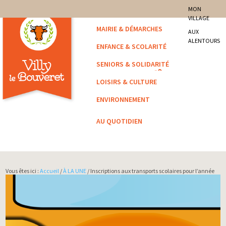
site officiel de la commune
MON
VILLAGE
Villy-le-Bouveret
MAIRIE & DÉMARCHES
AUX
ALENTOURS
ENFANCE & SCOLARITÉ
SENIORS & SOLIDARITÉ
LOISIRS & CULTURE
ENVIRONNEMENT
AU QUOTIDIEN
Vous êtes ici :
Accueil
/
À LA UNE
/ Inscriptions aux transports scolaires pour l’année
2026/2027