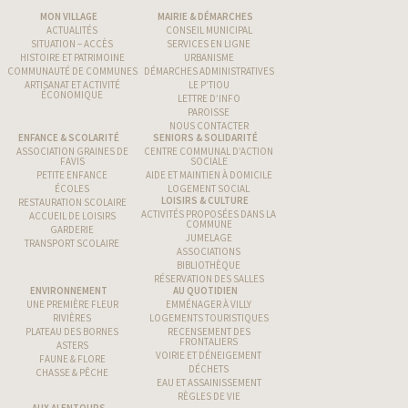
MON VILLAGE
MAIRIE & DÉMARCHES
ACTUALITÉS
CONSEIL MUNICIPAL
SITUATION – ACCÈS
SERVICES EN LIGNE
HISTOIRE ET PATRIMOINE
URBANISME
COMMUNAUTÉ DE COMMUNES
DÉMARCHES ADMINISTRATIVES
ARTISANAT ET ACTIVITÉ
LE P’TIOU
ÉCONOMIQUE
LETTRE D’INFO
PAROISSE
NOUS CONTACTER
ENFANCE & SCOLARITÉ
SENIORS & SOLIDARITÉ
ASSOCIATION GRAINES DE
CENTRE COMMUNAL D’ACTION
FAVIS
SOCIALE
PETITE ENFANCE
AIDE ET MAINTIEN À DOMICILE
ÉCOLES
LOGEMENT SOCIAL
LOISIRS & CULTURE
RESTAURATION SCOLAIRE
ACTIVITÉS PROPOSÉES DANS LA
ACCUEIL DE LOISIRS
COMMUNE
GARDERIE
JUMELAGE
TRANSPORT SCOLAIRE
ASSOCIATIONS
BIBLIOTHÈQUE
RÉSERVATION DES SALLES
ENVIRONNEMENT
AU QUOTIDIEN
UNE PREMIÈRE FLEUR
EMMÉNAGER À VILLY
RIVIÈRES
LOGEMENTS TOURISTIQUES
PLATEAU DES BORNES
RECENSEMENT DES
FRONTALIERS
ASTERS
VOIRIE ET DÉNEIGEMENT
FAUNE & FLORE
DÉCHETS
CHASSE & PÊCHE
EAU ET ASSAINISSEMENT
RÈGLES DE VIE