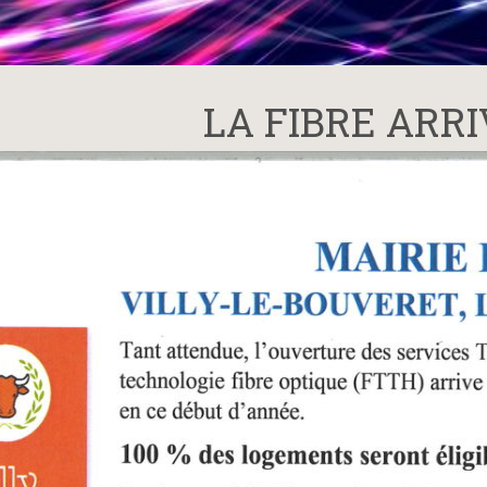
LA FIBRE ARRI