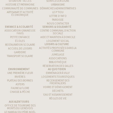
SITUATION – ACCÈS
SERVICES EN LIGNE
HISTOIRE ET PATRIMOINE
URBANISME
COMMUNAUTÉ DE COMMUNES
DÉMARCHES ADMINISTRATIVES
ARTISANAT ET ACTIVITÉ
LE P’TIOU
ÉCONOMIQUE
LETTRE D’INFO
PAROISSE
NOUS CONTACTER
ENFANCE & SCOLARITÉ
SENIORS & SOLIDARITÉ
ASSOCIATION GRAINES DE
CENTRE COMMUNAL D’ACTION
FAVIS
SOCIALE
PETITE ENFANCE
AIDE ET MAINTIEN À DOMICILE
ÉCOLES
LOGEMENT SOCIAL
LOISIRS & CULTURE
RESTAURATION SCOLAIRE
ACTIVITÉS PROPOSÉES DANS LA
ACCUEIL DE LOISIRS
COMMUNE
GARDERIE
JUMELAGE
TRANSPORT SCOLAIRE
ASSOCIATIONS
BIBLIOTHÈQUE
RÉSERVATION DES SALLES
ENVIRONNEMENT
AU QUOTIDIEN
UNE PREMIÈRE FLEUR
EMMÉNAGER À VILLY
RIVIÈRES
LOGEMENTS TOURISTIQUES
PLATEAU DES BORNES
RECENSEMENT DES
FRONTALIERS
ASTERS
VOIRIE ET DÉNEIGEMENT
FAUNE & FLORE
DÉCHETS
CHASSE & PÊCHE
EAU ET ASSAINISSEMENT
RÈGLES DE VIE
AUX ALENTOURS
OFFICE DE TOURISME DES
MONTS DU GENEVOIS
LE HAMEAU DU PÈRE-NOËL