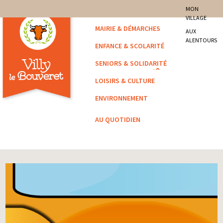
site officiel de la commune
MON
VILLAGE
Villy-le-Bouveret
MAIRIE & DÉMARCHES
AUX
ALENTOURS
ENFANCE & SCOLARITÉ
SENIORS & SOLIDARITÉ
LOISIRS & CULTURE
ENVIRONNEMENT
AU QUOTIDIEN
Vous êtes ici :
Accueil
/
Affiché
/ Ligne de car 272 : Annecy-Genève