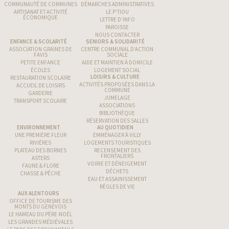
COMMUNAUTÉ DE COMMUNES
DÉMARCHES ADMINISTRATIVES
ARTISANAT ET ACTIVITÉ
LE P’TIOU
ÉCONOMIQUE
LETTRE D’INFO
PAROISSE
NOUS CONTACTER
ENFANCE & SCOLARITÉ
SENIORS & SOLIDARITÉ
ASSOCIATION GRAINES DE
CENTRE COMMUNAL D’ACTION
FAVIS
SOCIALE
PETITE ENFANCE
AIDE ET MAINTIEN À DOMICILE
ÉCOLES
LOGEMENT SOCIAL
LOISIRS & CULTURE
RESTAURATION SCOLAIRE
ACTIVITÉS PROPOSÉES DANS LA
ACCUEIL DE LOISIRS
COMMUNE
GARDERIE
JUMELAGE
TRANSPORT SCOLAIRE
ASSOCIATIONS
BIBLIOTHÈQUE
RÉSERVATION DES SALLES
ENVIRONNEMENT
AU QUOTIDIEN
UNE PREMIÈRE FLEUR
EMMÉNAGER À VILLY
RIVIÈRES
LOGEMENTS TOURISTIQUES
PLATEAU DES BORNES
RECENSEMENT DES
FRONTALIERS
ASTERS
VOIRIE ET DÉNEIGEMENT
FAUNE & FLORE
DÉCHETS
CHASSE & PÊCHE
EAU ET ASSAINISSEMENT
RÈGLES DE VIE
AUX ALENTOURS
OFFICE DE TOURISME DES
MONTS DU GENEVOIS
LE HAMEAU DU PÈRE-NOËL
LES GRANDES MÉDIÉVALES