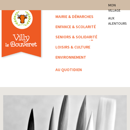
site officiel de la commune
MON
VILLAGE
Villy-le-Bouveret
MAIRIE & DÉMARCHES
AUX
ALENTOURS
ENFANCE & SCOLARITÉ
SENIORS & SOLIDARITÉ
LOISIRS & CULTURE
ENVIRONNEMENT
AU QUOTIDIEN
Vous êtes ici :
Accueil
/
Archivé
/ EMPLOI