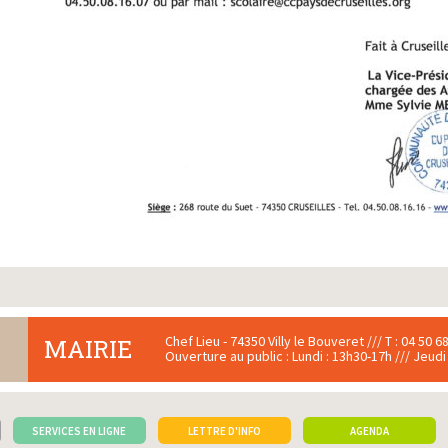
Chef Lieu - 74350 Villy le Bouveret /// T : 04 50 68
MAIRIE
Ouverture au public : Lundi : 13h30-17h /// Jeudi
SERVICES EN LIGNE
LETTRE D'INFO
AGENDA