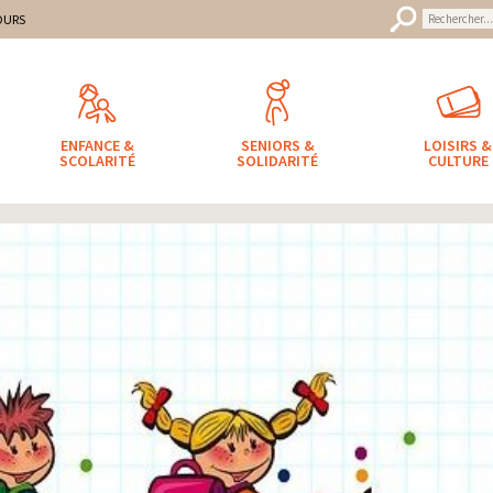
uveret
mune
OURS
ENFANCE &
SENIORS &
LOISIRS &
SCOLARITÉ
SOLIDARITÉ
CULTURE
hivé
/ préinscriptions SCOLAIRES 2021/2022