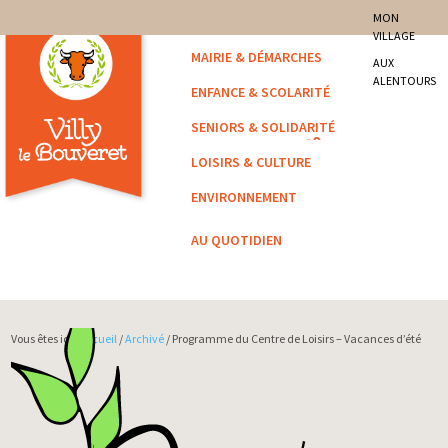
site officiel de la commune
MON
VILLAGE
Villy-le-Bouveret
MAIRIE & DÉMARCHES
AUX
ALENTOURS
ENFANCE & SCOLARITÉ
SENIORS & SOLIDARITÉ
LOISIRS & CULTURE
ENVIRONNEMENT
AU QUOTIDIEN
Vous êtes ici :
Accueil
/
Archivé
/ Programme du Centre de Loisirs – Vacances d’été