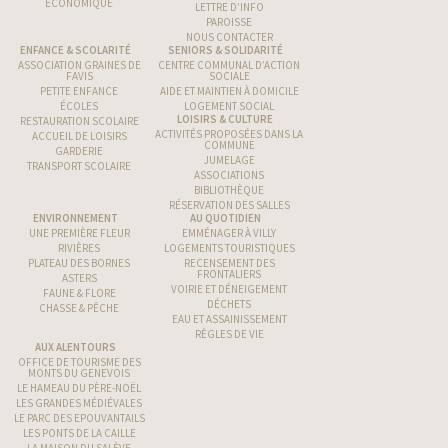
ÉCONOMIQUE
LETTRE D’INFO
PAROISSE
NOUS CONTACTER
ENFANCE & SCOLARITÉ
SENIORS & SOLIDARITÉ
ASSOCIATION GRAINES DE
CENTRE COMMUNAL D’ACTION
FAVIS
SOCIALE
PETITE ENFANCE
AIDE ET MAINTIEN À DOMICILE
ÉCOLES
LOGEMENT SOCIAL
LOISIRS & CULTURE
RESTAURATION SCOLAIRE
ACTIVITÉS PROPOSÉES DANS LA
ACCUEIL DE LOISIRS
COMMUNE
GARDERIE
JUMELAGE
TRANSPORT SCOLAIRE
ASSOCIATIONS
BIBLIOTHÈQUE
RÉSERVATION DES SALLES
ENVIRONNEMENT
AU QUOTIDIEN
UNE PREMIÈRE FLEUR
EMMÉNAGER À VILLY
RIVIÈRES
LOGEMENTS TOURISTIQUES
PLATEAU DES BORNES
RECENSEMENT DES
FRONTALIERS
ASTERS
VOIRIE ET DÉNEIGEMENT
FAUNE & FLORE
DÉCHETS
CHASSE & PÊCHE
EAU ET ASSAINISSEMENT
RÈGLES DE VIE
AUX ALENTOURS
OFFICE DE TOURISME DES
MONTS DU GENEVOIS
LE HAMEAU DU PÈRE-NOËL
LES GRANDES MÉDIÉVALES
LE PARC DES EPOUVANTAILS
LES PONTS DE LA CAILLE