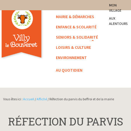
site officiel de la commune
MON
VILLAGE
Villy-le-Bouveret
MAIRIE & DÉMARCHES
AUX
ALENTOURS
ENFANCE & SCOLARITÉ
SENIORS & SOLIDARITÉ
LOISIRS & CULTURE
ENVIRONNEMENT
AU QUOTIDIEN
Vous êtes ici :
Accueil
/
Affiché
/ Réfection du parvis du beffroi et de la mairie
RÉFECTION DU PARVIS