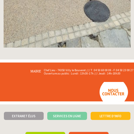
Chef Lieu - 74350 Villy le Bouveret /// T : 04 50 68 08 09 - F: 04 50 23 08 27
MAIRIE
Ouverture au public : Lundi : 13h30-17h /// Jeudi : 14h-18h30
EXTRANET ÉLUS
SERVICES EN LIGNE
LETTRE D'INFO