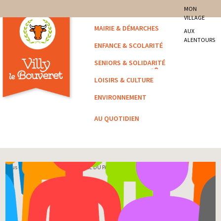
site officiel de la commune
MON
VILLAGE
Villy-le-Bouveret
MAIRIE & DÉMARCHES
AUX
ALENTOURS
ENFANCE & SCOLARITÉ
SENIORS & SOLIDARITÉ
LOISIRS & CULTURE
ENVIRONNEMENT
AU QUOTIDIEN
Vous êtes ici :
Accueil
/
Affiché
/ SEL DU PAYS DE CRUSEILLES