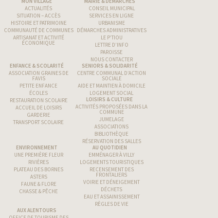
MON VILLAGE
MAIRIE & DÉMARCHES
ACTUALITÉS
CONSEIL MUNICIPAL
SITUATION – ACCÈS
SERVICES EN LIGNE
HISTOIRE ET PATRIMOINE
URBANISME
COMMUNAUTÉ DE COMMUNES
DÉMARCHES ADMINISTRATIVES
ARTISANAT ET ACTIVITÉ
LE P’TIOU
ÉCONOMIQUE
LETTRE D’INFO
PAROISSE
NOUS CONTACTER
ENFANCE & SCOLARITÉ
SENIORS & SOLIDARITÉ
ASSOCIATION GRAINES DE
CENTRE COMMUNAL D’ACTION
FAVIS
SOCIALE
PETITE ENFANCE
AIDE ET MAINTIEN À DOMICILE
ÉCOLES
LOGEMENT SOCIAL
LOISIRS & CULTURE
RESTAURATION SCOLAIRE
ACTIVITÉS PROPOSÉES DANS LA
ACCUEIL DE LOISIRS
COMMUNE
GARDERIE
JUMELAGE
TRANSPORT SCOLAIRE
ASSOCIATIONS
BIBLIOTHÈQUE
RÉSERVATION DES SALLES
ENVIRONNEMENT
AU QUOTIDIEN
UNE PREMIÈRE FLEUR
EMMÉNAGER À VILLY
RIVIÈRES
LOGEMENTS TOURISTIQUES
PLATEAU DES BORNES
RECENSEMENT DES
FRONTALIERS
ASTERS
VOIRIE ET DÉNEIGEMENT
FAUNE & FLORE
DÉCHETS
CHASSE & PÊCHE
EAU ET ASSAINISSEMENT
RÈGLES DE VIE
AUX ALENTOURS
OFFICE DE TOURISME DES