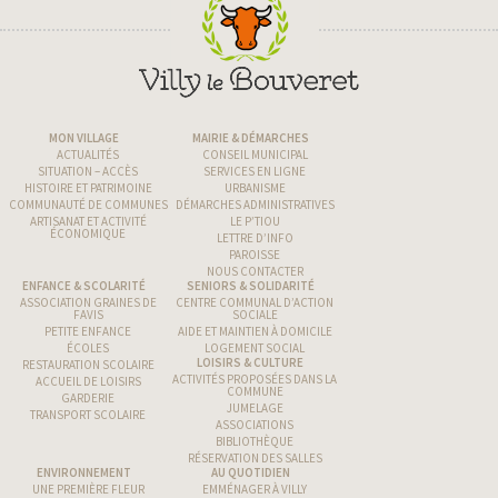
MON VILLAGE
MAIRIE & DÉMARCHES
ACTUALITÉS
CONSEIL MUNICIPAL
SITUATION – ACCÈS
SERVICES EN LIGNE
HISTOIRE ET PATRIMOINE
URBANISME
COMMUNAUTÉ DE COMMUNES
DÉMARCHES ADMINISTRATIVES
ARTISANAT ET ACTIVITÉ
LE P’TIOU
ÉCONOMIQUE
LETTRE D’INFO
PAROISSE
NOUS CONTACTER
ENFANCE & SCOLARITÉ
SENIORS & SOLIDARITÉ
ASSOCIATION GRAINES DE
CENTRE COMMUNAL D’ACTION
FAVIS
SOCIALE
PETITE ENFANCE
AIDE ET MAINTIEN À DOMICILE
ÉCOLES
LOGEMENT SOCIAL
LOISIRS & CULTURE
RESTAURATION SCOLAIRE
ACTIVITÉS PROPOSÉES DANS LA
ACCUEIL DE LOISIRS
COMMUNE
GARDERIE
JUMELAGE
TRANSPORT SCOLAIRE
ASSOCIATIONS
BIBLIOTHÈQUE
RÉSERVATION DES SALLES
ENVIRONNEMENT
AU QUOTIDIEN
UNE PREMIÈRE FLEUR
EMMÉNAGER À VILLY