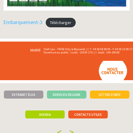
Embarquement-3
Télécharger
Chef Lieu - 74350 Villy le Bouveret /// T : 04 50 68 08 09 - F: 04 50 23 08 27
MAIRIE
Ouverture au public : Lundi : 13h30-17h /// Jeudi : 14h-18h30
EXTRANET ÉLUS
SERVICES EN LIGNE
LETTRE D'INFO
AGENDA
CONTACTS UTILES