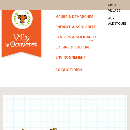
site officiel de la commune
MON
VILLAGE
Villy-le-Bouveret
MAIRIE & DÉMARCHES
AUX
ALENTOURS
ENFANCE & SCOLARITÉ
SENIORS & SOLIDARITÉ
LOISIRS & CULTURE
ENVIRONNEMENT
AU QUOTIDIEN
Vous êtes ici :
Accueil
/
Archivé
/ VACANCES DE PRINTEMPS