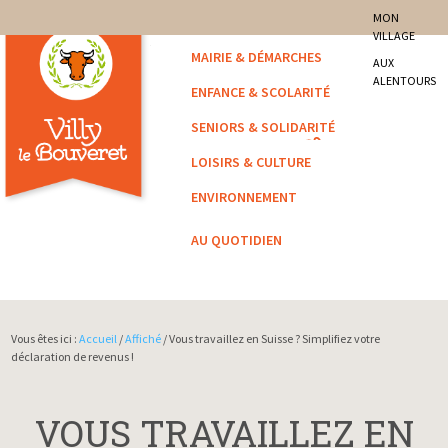
site officiel de la commune
MON
VILLAGE
Villy-le-Bouveret
MAIRIE & DÉMARCHES
AUX
ALENTOURS
ENFANCE & SCOLARITÉ
SENIORS & SOLIDARITÉ
LOISIRS & CULTURE
ENVIRONNEMENT
AU QUOTIDIEN
Vous êtes ici :
Accueil
/
Affiché
/ Vous travaillez en Suisse ? Simplifiez votre
déclaration de revenus !
VOUS TRAVAILLEZ EN