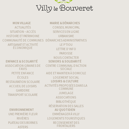
MON VILLAGE
MAIRIE & DÉMARCHES
ACTUALITÉS
CONSEIL MUNICIPAL
SITUATION – ACCÈS
SERVICES EN LIGNE
HISTOIRE ET PATRIMOINE
URBANISME
COMMUNAUTÉ DE COMMUNES
DÉMARCHES ADMINISTRATIVES
ARTISANAT ET ACTIVITÉ
LE P’TIOU
ÉCONOMIQUE
LETTRE D’INFO
PAROISSE
NOUS CONTACTER
ENFANCE & SCOLARITÉ
SENIORS & SOLIDARITÉ
ASSOCIATION GRAINES DE
CENTRE COMMUNAL D’ACTION
FAVIS
SOCIALE
PETITE ENFANCE
AIDE ET MAINTIEN À DOMICILE
ÉCOLES
LOGEMENT SOCIAL
LOISIRS & CULTURE
RESTAURATION SCOLAIRE
ACTIVITÉS PROPOSÉES DANS LA
ACCUEIL DE LOISIRS
COMMUNE
GARDERIE
JUMELAGE
TRANSPORT SCOLAIRE
ASSOCIATIONS
BIBLIOTHÈQUE
RÉSERVATION DES SALLES
ENVIRONNEMENT
AU QUOTIDIEN
UNE PREMIÈRE FLEUR
EMMÉNAGER À VILLY
RIVIÈRES
LOGEMENTS TOURISTIQUES
PLATEAU DES BORNES
RECENSEMENT DES
FRONTALIERS
ASTERS