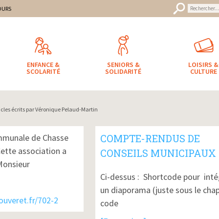
uveret
mune
OURS
ENFANCE &
SENIORS &
LOISIRS &
SCOLARITÉ
SOLIDARITÉ
CULTURE
icles écrits par Véronique Pelaud-Martin
mmunale de Chasse
COMPTE-RENDUS DE
tte association a
CONSEILS MUNICIPAUX
Monsieur
Ci-dessus : Shortcode pour inté
un diaporama (juste sous le chap
bouveret.fr/702-2
code