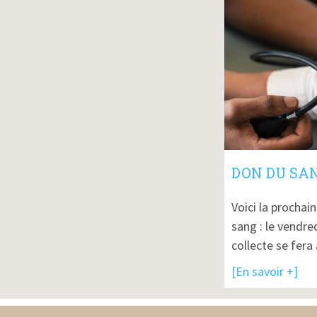
DON DU SA
Voici la prochai
sang : le vendr
collecte se fera 
[En savoir +]