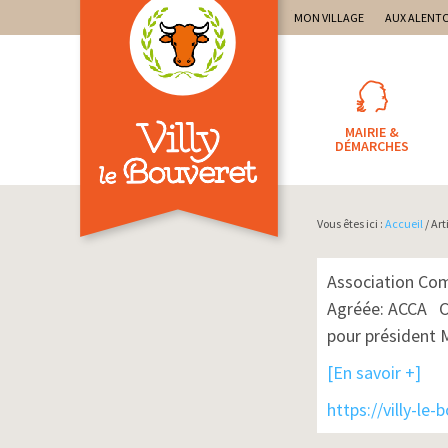
Villy-le-Bo
site officiel de la com
MON VILLAGE
AUX ALENT
MAIRIE &
DÉMARCHES
Vous êtes ici :
Accueil
/ Art
Association Co
Agréée: ACCA Ce
pour président 
[En savoir +]
https://villy-le-